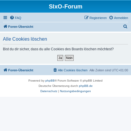
SIxO-Forum
FAQ
Registrieren
Anmelden
S
Foren-Übersicht
u
Alle Cookies löschen
c
h
Bist du dir sicher, dass du alle Cookies des Boards löschen möchtest?
e
Foren-Übersicht
Alle Cookies löschen
Alle Zeiten sind
UTC+01:00
Powered by
phpBB
® Forum Software © phpBB Limited
Deutsche Übersetzung durch
phpBB.de
Datenschutz
|
Nutzungsbedingungen