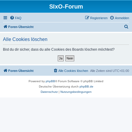
SIxO-Forum
FAQ
Registrieren
Anmelden
S
Foren-Übersicht
u
Alle Cookies löschen
c
h
Bist du dir sicher, dass du alle Cookies des Boards löschen möchtest?
e
Foren-Übersicht
Alle Cookies löschen
Alle Zeiten sind
UTC+01:00
Powered by
phpBB
® Forum Software © phpBB Limited
Deutsche Übersetzung durch
phpBB.de
Datenschutz
|
Nutzungsbedingungen