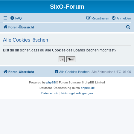
SIxO-Forum
FAQ
Registrieren
Anmelden
S
Foren-Übersicht
u
Alle Cookies löschen
c
h
Bist du dir sicher, dass du alle Cookies des Boards löschen möchtest?
e
Foren-Übersicht
Alle Cookies löschen
Alle Zeiten sind
UTC+01:00
Powered by
phpBB
® Forum Software © phpBB Limited
Deutsche Übersetzung durch
phpBB.de
Datenschutz
|
Nutzungsbedingungen