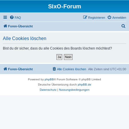
SIxO-Forum
FAQ
Registrieren
Anmelden
S
Foren-Übersicht
u
Alle Cookies löschen
c
h
Bist du dir sicher, dass du alle Cookies des Boards löschen möchtest?
e
Foren-Übersicht
Alle Cookies löschen
Alle Zeiten sind
UTC+01:00
Powered by
phpBB
® Forum Software © phpBB Limited
Deutsche Übersetzung durch
phpBB.de
Datenschutz
|
Nutzungsbedingungen