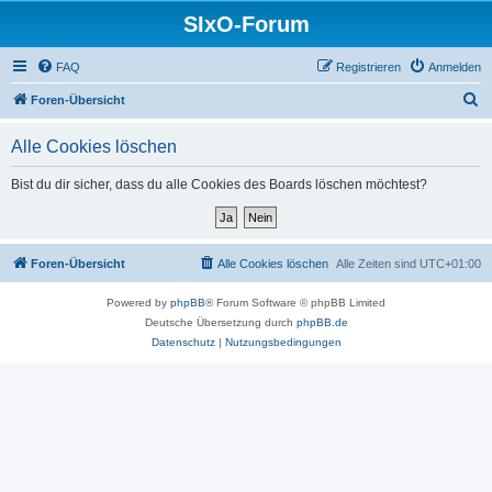
SIxO-Forum
FAQ
Registrieren
Anmelden
S
Foren-Übersicht
u
Alle Cookies löschen
c
h
Bist du dir sicher, dass du alle Cookies des Boards löschen möchtest?
e
Foren-Übersicht
Alle Cookies löschen
Alle Zeiten sind
UTC+01:00
Powered by
phpBB
® Forum Software © phpBB Limited
Deutsche Übersetzung durch
phpBB.de
Datenschutz
|
Nutzungsbedingungen