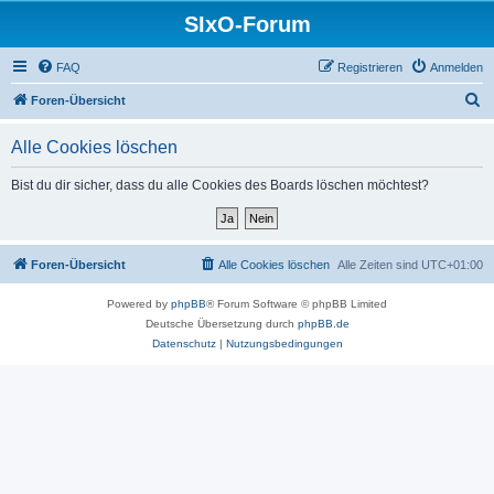
SIxO-Forum
FAQ
Registrieren
Anmelden
S
Foren-Übersicht
u
Alle Cookies löschen
c
h
Bist du dir sicher, dass du alle Cookies des Boards löschen möchtest?
e
Foren-Übersicht
Alle Cookies löschen
Alle Zeiten sind
UTC+01:00
Powered by
phpBB
® Forum Software © phpBB Limited
Deutsche Übersetzung durch
phpBB.de
Datenschutz
|
Nutzungsbedingungen