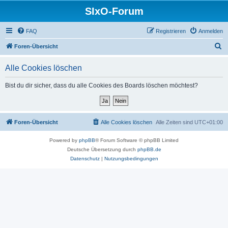
SIxO-Forum
FAQ
Registrieren
Anmelden
S
Foren-Übersicht
u
Alle Cookies löschen
c
h
Bist du dir sicher, dass du alle Cookies des Boards löschen möchtest?
e
Foren-Übersicht
Alle Cookies löschen
Alle Zeiten sind
UTC+01:00
Powered by
phpBB
® Forum Software © phpBB Limited
Deutsche Übersetzung durch
phpBB.de
Datenschutz
|
Nutzungsbedingungen