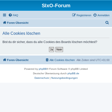
SIxO-Forum
FAQ
Registrieren
Anmelden
S
Foren-Übersicht
u
Alle Cookies löschen
c
h
Bist du dir sicher, dass du alle Cookies des Boards löschen möchtest?
e
Foren-Übersicht
Alle Cookies löschen
Alle Zeiten sind
UTC+01:00
Powered by
phpBB
® Forum Software © phpBB Limited
Deutsche Übersetzung durch
phpBB.de
Datenschutz
|
Nutzungsbedingungen