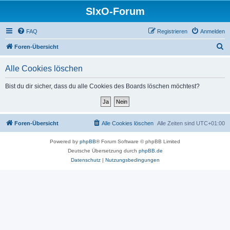
SIxO-Forum
FAQ
Registrieren
Anmelden
S
Foren-Übersicht
u
Alle Cookies löschen
c
h
Bist du dir sicher, dass du alle Cookies des Boards löschen möchtest?
e
Foren-Übersicht
Alle Cookies löschen
Alle Zeiten sind
UTC+01:00
Powered by
phpBB
® Forum Software © phpBB Limited
Deutsche Übersetzung durch
phpBB.de
Datenschutz
|
Nutzungsbedingungen