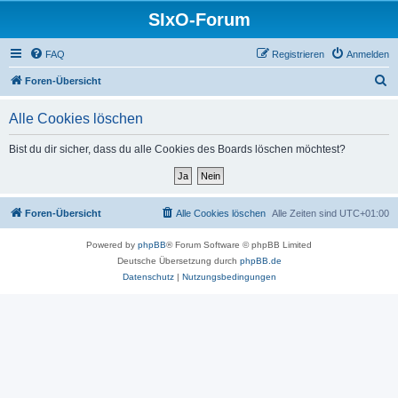
SIxO-Forum
FAQ
Registrieren
Anmelden
S
Foren-Übersicht
u
Alle Cookies löschen
c
h
Bist du dir sicher, dass du alle Cookies des Boards löschen möchtest?
e
Foren-Übersicht
Alle Cookies löschen
Alle Zeiten sind
UTC+01:00
Powered by
phpBB
® Forum Software © phpBB Limited
Deutsche Übersetzung durch
phpBB.de
Datenschutz
|
Nutzungsbedingungen