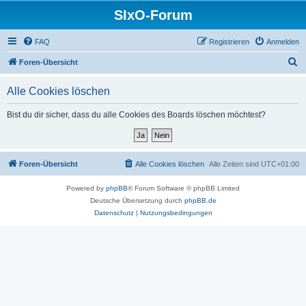
SIxO-Forum
FAQ
Registrieren
Anmelden
S
Foren-Übersicht
u
Alle Cookies löschen
c
h
Bist du dir sicher, dass du alle Cookies des Boards löschen möchtest?
e
Foren-Übersicht
Alle Cookies löschen
Alle Zeiten sind
UTC+01:00
Powered by
phpBB
® Forum Software © phpBB Limited
Deutsche Übersetzung durch
phpBB.de
Datenschutz
|
Nutzungsbedingungen