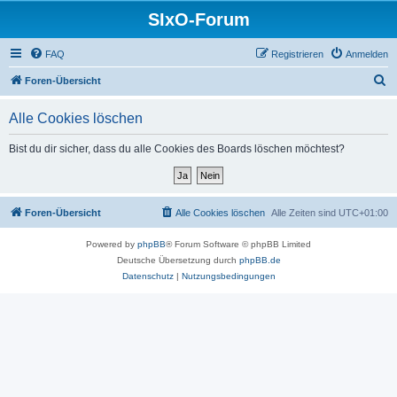
SIxO-Forum
FAQ
Registrieren
Anmelden
S
Foren-Übersicht
u
Alle Cookies löschen
c
h
Bist du dir sicher, dass du alle Cookies des Boards löschen möchtest?
e
Foren-Übersicht
Alle Cookies löschen
Alle Zeiten sind
UTC+01:00
Powered by
phpBB
® Forum Software © phpBB Limited
Deutsche Übersetzung durch
phpBB.de
Datenschutz
|
Nutzungsbedingungen