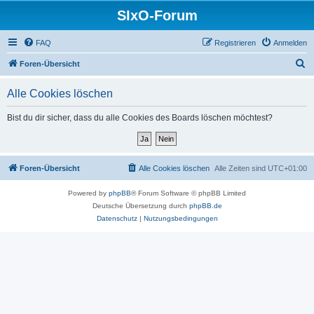
SIxO-Forum
FAQ
Registrieren
Anmelden
S
Foren-Übersicht
u
Alle Cookies löschen
c
h
Bist du dir sicher, dass du alle Cookies des Boards löschen möchtest?
e
Foren-Übersicht
Alle Cookies löschen
Alle Zeiten sind
UTC+01:00
Powered by
phpBB
® Forum Software © phpBB Limited
Deutsche Übersetzung durch
phpBB.de
Datenschutz
|
Nutzungsbedingungen