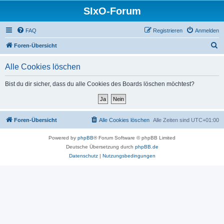
SIxO-Forum
FAQ
Registrieren
Anmelden
S
Foren-Übersicht
u
Alle Cookies löschen
c
h
Bist du dir sicher, dass du alle Cookies des Boards löschen möchtest?
e
Foren-Übersicht
Alle Cookies löschen
Alle Zeiten sind
UTC+01:00
Powered by
phpBB
® Forum Software © phpBB Limited
Deutsche Übersetzung durch
phpBB.de
Datenschutz
|
Nutzungsbedingungen