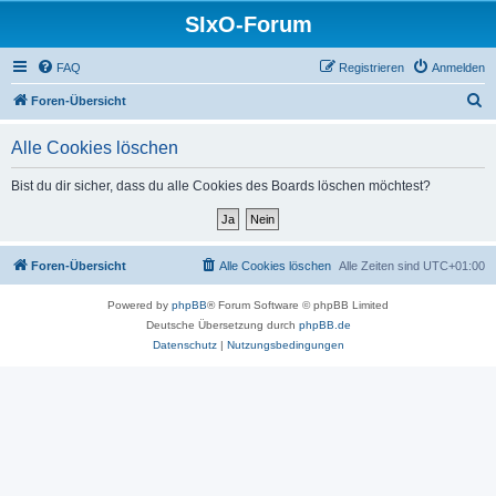
SIxO-Forum
FAQ
Registrieren
Anmelden
S
Foren-Übersicht
u
Alle Cookies löschen
c
h
Bist du dir sicher, dass du alle Cookies des Boards löschen möchtest?
e
Foren-Übersicht
Alle Cookies löschen
Alle Zeiten sind
UTC+01:00
Powered by
phpBB
® Forum Software © phpBB Limited
Deutsche Übersetzung durch
phpBB.de
Datenschutz
|
Nutzungsbedingungen