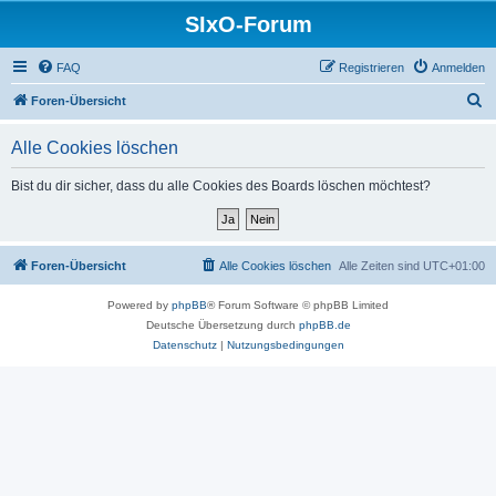
SIxO-Forum
FAQ
Registrieren
Anmelden
S
Foren-Übersicht
u
Alle Cookies löschen
c
h
Bist du dir sicher, dass du alle Cookies des Boards löschen möchtest?
e
Foren-Übersicht
Alle Cookies löschen
Alle Zeiten sind
UTC+01:00
Powered by
phpBB
® Forum Software © phpBB Limited
Deutsche Übersetzung durch
phpBB.de
Datenschutz
|
Nutzungsbedingungen