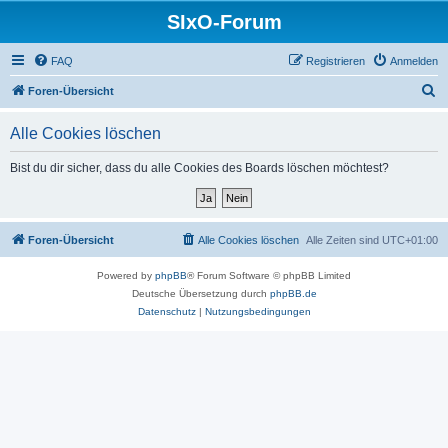
SIxO-Forum
FAQ
Registrieren
Anmelden
S
Foren-Übersicht
u
Alle Cookies löschen
c
h
Bist du dir sicher, dass du alle Cookies des Boards löschen möchtest?
e
Foren-Übersicht
Alle Cookies löschen
Alle Zeiten sind
UTC+01:00
Powered by
phpBB
® Forum Software © phpBB Limited
Deutsche Übersetzung durch
phpBB.de
Datenschutz
|
Nutzungsbedingungen