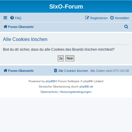
SIxO-Forum
FAQ
Registrieren
Anmelden
S
Foren-Übersicht
u
Alle Cookies löschen
c
h
Bist du dir sicher, dass du alle Cookies des Boards löschen möchtest?
e
Foren-Übersicht
Alle Cookies löschen
Alle Zeiten sind
UTC+01:00
Powered by
phpBB
® Forum Software © phpBB Limited
Deutsche Übersetzung durch
phpBB.de
Datenschutz
|
Nutzungsbedingungen