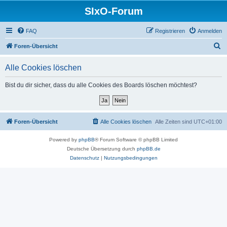
SIxO-Forum
FAQ
Registrieren
Anmelden
S
Foren-Übersicht
u
Alle Cookies löschen
c
h
Bist du dir sicher, dass du alle Cookies des Boards löschen möchtest?
e
Foren-Übersicht
Alle Cookies löschen
Alle Zeiten sind
UTC+01:00
Powered by
phpBB
® Forum Software © phpBB Limited
Deutsche Übersetzung durch
phpBB.de
Datenschutz
|
Nutzungsbedingungen