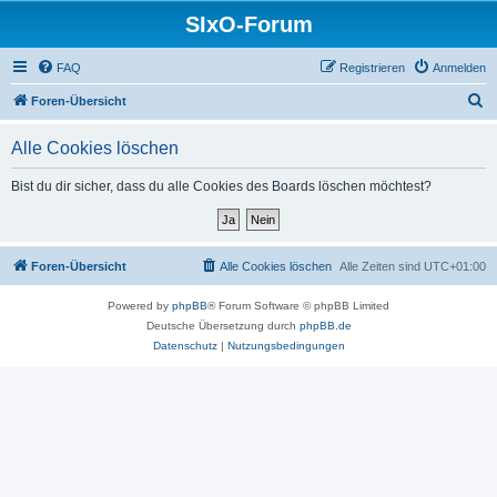
SIxO-Forum
FAQ
Registrieren
Anmelden
S
Foren-Übersicht
u
Alle Cookies löschen
c
h
Bist du dir sicher, dass du alle Cookies des Boards löschen möchtest?
e
Foren-Übersicht
Alle Cookies löschen
Alle Zeiten sind
UTC+01:00
Powered by
phpBB
® Forum Software © phpBB Limited
Deutsche Übersetzung durch
phpBB.de
Datenschutz
|
Nutzungsbedingungen