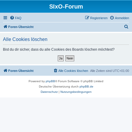
SIxO-Forum
FAQ
Registrieren
Anmelden
S
Foren-Übersicht
u
Alle Cookies löschen
c
h
Bist du dir sicher, dass du alle Cookies des Boards löschen möchtest?
e
Foren-Übersicht
Alle Cookies löschen
Alle Zeiten sind
UTC+01:00
Powered by
phpBB
® Forum Software © phpBB Limited
Deutsche Übersetzung durch
phpBB.de
Datenschutz
|
Nutzungsbedingungen