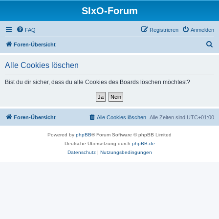
SIxO-Forum
FAQ
Registrieren
Anmelden
S
Foren-Übersicht
u
Alle Cookies löschen
c
h
Bist du dir sicher, dass du alle Cookies des Boards löschen möchtest?
e
Foren-Übersicht
Alle Cookies löschen
Alle Zeiten sind
UTC+01:00
Powered by
phpBB
® Forum Software © phpBB Limited
Deutsche Übersetzung durch
phpBB.de
Datenschutz
|
Nutzungsbedingungen