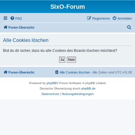
SIxO-Forum
FAQ
Registrieren
Anmelden
S
Foren-Übersicht
u
Alle Cookies löschen
c
h
Bist du dir sicher, dass du alle Cookies des Boards löschen möchtest?
e
Foren-Übersicht
Alle Cookies löschen
Alle Zeiten sind
UTC+01:00
Powered by
phpBB
® Forum Software © phpBB Limited
Deutsche Übersetzung durch
phpBB.de
Datenschutz
|
Nutzungsbedingungen