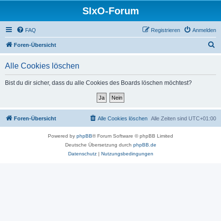
SIxO-Forum
FAQ
Registrieren
Anmelden
S
Foren-Übersicht
u
Alle Cookies löschen
c
h
Bist du dir sicher, dass du alle Cookies des Boards löschen möchtest?
e
Foren-Übersicht
Alle Cookies löschen
Alle Zeiten sind
UTC+01:00
Powered by
phpBB
® Forum Software © phpBB Limited
Deutsche Übersetzung durch
phpBB.de
Datenschutz
|
Nutzungsbedingungen