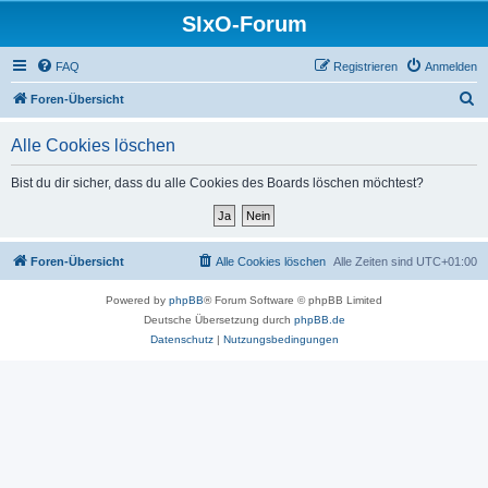
SIxO-Forum
FAQ
Registrieren
Anmelden
S
Foren-Übersicht
u
Alle Cookies löschen
c
h
Bist du dir sicher, dass du alle Cookies des Boards löschen möchtest?
e
Foren-Übersicht
Alle Cookies löschen
Alle Zeiten sind
UTC+01:00
Powered by
phpBB
® Forum Software © phpBB Limited
Deutsche Übersetzung durch
phpBB.de
Datenschutz
|
Nutzungsbedingungen