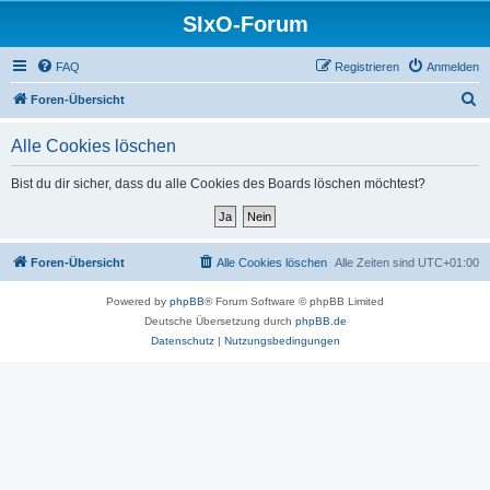
SIxO-Forum
FAQ
Registrieren
Anmelden
S
Foren-Übersicht
u
Alle Cookies löschen
c
h
Bist du dir sicher, dass du alle Cookies des Boards löschen möchtest?
e
Foren-Übersicht
Alle Cookies löschen
Alle Zeiten sind
UTC+01:00
Powered by
phpBB
® Forum Software © phpBB Limited
Deutsche Übersetzung durch
phpBB.de
Datenschutz
|
Nutzungsbedingungen