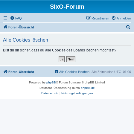
SIxO-Forum
FAQ
Registrieren
Anmelden
S
Foren-Übersicht
u
Alle Cookies löschen
c
h
Bist du dir sicher, dass du alle Cookies des Boards löschen möchtest?
e
Foren-Übersicht
Alle Cookies löschen
Alle Zeiten sind
UTC+01:00
Powered by
phpBB
® Forum Software © phpBB Limited
Deutsche Übersetzung durch
phpBB.de
Datenschutz
|
Nutzungsbedingungen