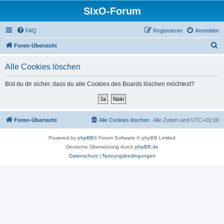
SIxO-Forum
FAQ
Registrieren
Anmelden
S
Foren-Übersicht
u
Alle Cookies löschen
c
h
Bist du dir sicher, dass du alle Cookies des Boards löschen möchtest?
e
Foren-Übersicht
Alle Cookies löschen
Alle Zeiten sind
UTC+01:00
Powered by
phpBB
® Forum Software © phpBB Limited
Deutsche Übersetzung durch
phpBB.de
Datenschutz
|
Nutzungsbedingungen