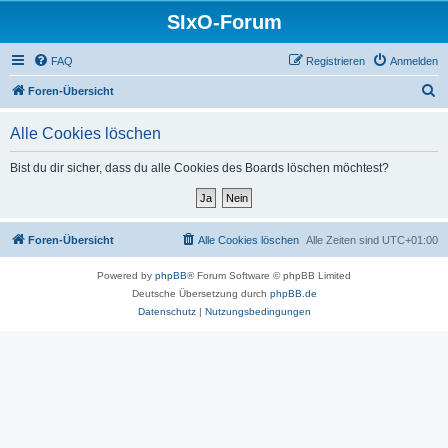
SIxO-Forum
FAQ
Registrieren
Anmelden
S
Foren-Übersicht
u
Alle Cookies löschen
c
h
Bist du dir sicher, dass du alle Cookies des Boards löschen möchtest?
e
Foren-Übersicht
Alle Cookies löschen
Alle Zeiten sind
UTC+01:00
Powered by
phpBB
® Forum Software © phpBB Limited
Deutsche Übersetzung durch
phpBB.de
Datenschutz
|
Nutzungsbedingungen