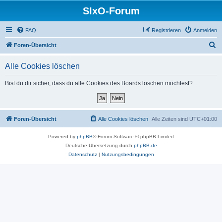
SIxO-Forum
FAQ
Registrieren
Anmelden
S
Foren-Übersicht
u
Alle Cookies löschen
c
h
Bist du dir sicher, dass du alle Cookies des Boards löschen möchtest?
e
Foren-Übersicht
Alle Cookies löschen
Alle Zeiten sind
UTC+01:00
Powered by
phpBB
® Forum Software © phpBB Limited
Deutsche Übersetzung durch
phpBB.de
Datenschutz
|
Nutzungsbedingungen