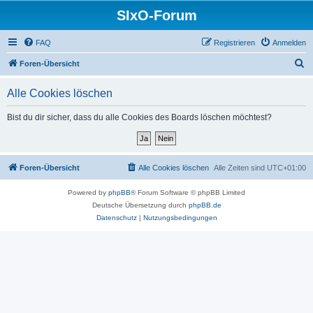
SIxO-Forum
FAQ
Registrieren
Anmelden
S
Foren-Übersicht
u
Alle Cookies löschen
c
h
Bist du dir sicher, dass du alle Cookies des Boards löschen möchtest?
e
Foren-Übersicht
Alle Cookies löschen
Alle Zeiten sind
UTC+01:00
Powered by
phpBB
® Forum Software © phpBB Limited
Deutsche Übersetzung durch
phpBB.de
Datenschutz
|
Nutzungsbedingungen