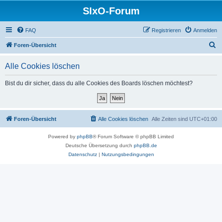
SIxO-Forum
FAQ
Registrieren
Anmelden
S
Foren-Übersicht
u
Alle Cookies löschen
c
h
Bist du dir sicher, dass du alle Cookies des Boards löschen möchtest?
e
Foren-Übersicht
Alle Cookies löschen
Alle Zeiten sind
UTC+01:00
Powered by
phpBB
® Forum Software © phpBB Limited
Deutsche Übersetzung durch
phpBB.de
Datenschutz
|
Nutzungsbedingungen