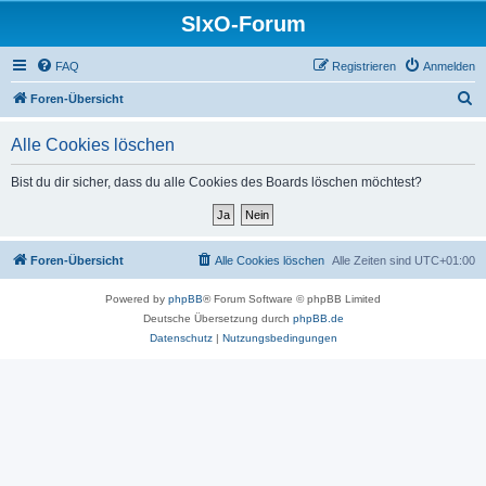
SIxO-Forum
FAQ
Registrieren
Anmelden
S
Foren-Übersicht
u
Alle Cookies löschen
c
h
Bist du dir sicher, dass du alle Cookies des Boards löschen möchtest?
e
Foren-Übersicht
Alle Cookies löschen
Alle Zeiten sind
UTC+01:00
Powered by
phpBB
® Forum Software © phpBB Limited
Deutsche Übersetzung durch
phpBB.de
Datenschutz
|
Nutzungsbedingungen