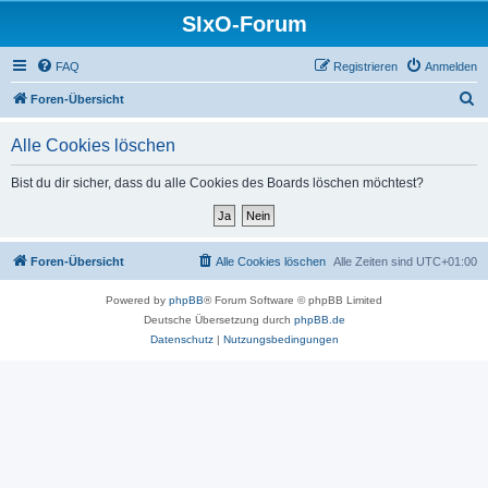
SIxO-Forum
FAQ
Registrieren
Anmelden
S
Foren-Übersicht
u
Alle Cookies löschen
c
h
Bist du dir sicher, dass du alle Cookies des Boards löschen möchtest?
e
Foren-Übersicht
Alle Cookies löschen
Alle Zeiten sind
UTC+01:00
Powered by
phpBB
® Forum Software © phpBB Limited
Deutsche Übersetzung durch
phpBB.de
Datenschutz
|
Nutzungsbedingungen