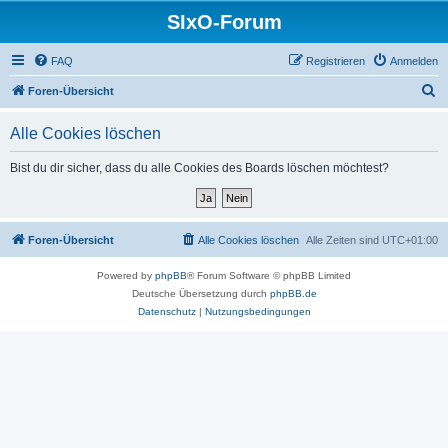
SIxO-Forum
FAQ
Registrieren
Anmelden
S
Foren-Übersicht
u
Alle Cookies löschen
c
h
Bist du dir sicher, dass du alle Cookies des Boards löschen möchtest?
e
Foren-Übersicht
Alle Cookies löschen
Alle Zeiten sind
UTC+01:00
Powered by
phpBB
® Forum Software © phpBB Limited
Deutsche Übersetzung durch
phpBB.de
Datenschutz
|
Nutzungsbedingungen