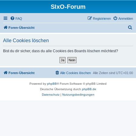
SIxO-Forum
FAQ
Registrieren
Anmelden
S
Foren-Übersicht
u
Alle Cookies löschen
c
h
Bist du dir sicher, dass du alle Cookies des Boards löschen möchtest?
e
Foren-Übersicht
Alle Cookies löschen
Alle Zeiten sind
UTC+01:00
Powered by
phpBB
® Forum Software © phpBB Limited
Deutsche Übersetzung durch
phpBB.de
Datenschutz
|
Nutzungsbedingungen