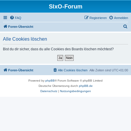
SIxO-Forum
FAQ
Registrieren
Anmelden
S
Foren-Übersicht
u
Alle Cookies löschen
c
h
Bist du dir sicher, dass du alle Cookies des Boards löschen möchtest?
e
Foren-Übersicht
Alle Cookies löschen
Alle Zeiten sind
UTC+01:00
Powered by
phpBB
® Forum Software © phpBB Limited
Deutsche Übersetzung durch
phpBB.de
Datenschutz
|
Nutzungsbedingungen