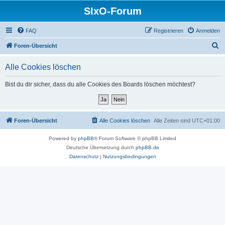
SIxO-Forum
FAQ
Registrieren
Anmelden
S
Foren-Übersicht
u
Alle Cookies löschen
c
h
Bist du dir sicher, dass du alle Cookies des Boards löschen möchtest?
e
Foren-Übersicht
Alle Cookies löschen
Alle Zeiten sind
UTC+01:00
Powered by
phpBB
® Forum Software © phpBB Limited
Deutsche Übersetzung durch
phpBB.de
Datenschutz
|
Nutzungsbedingungen