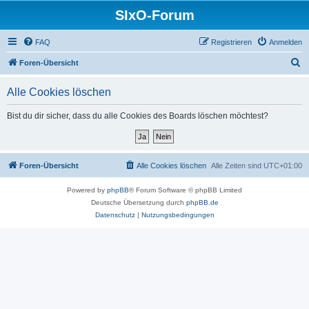
SIxO-Forum
FAQ
Registrieren
Anmelden
S
Foren-Übersicht
u
Alle Cookies löschen
c
h
Bist du dir sicher, dass du alle Cookies des Boards löschen möchtest?
e
Foren-Übersicht
Alle Cookies löschen
Alle Zeiten sind
UTC+01:00
Powered by
phpBB
® Forum Software © phpBB Limited
Deutsche Übersetzung durch
phpBB.de
Datenschutz
|
Nutzungsbedingungen