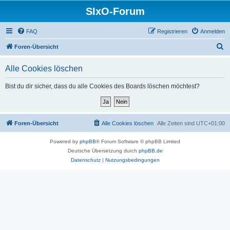
SIxO-Forum
FAQ
Registrieren
Anmelden
S
Foren-Übersicht
u
Alle Cookies löschen
c
h
Bist du dir sicher, dass du alle Cookies des Boards löschen möchtest?
e
Foren-Übersicht
Alle Cookies löschen
Alle Zeiten sind
UTC+01:00
Powered by
phpBB
® Forum Software © phpBB Limited
Deutsche Übersetzung durch
phpBB.de
Datenschutz
|
Nutzungsbedingungen