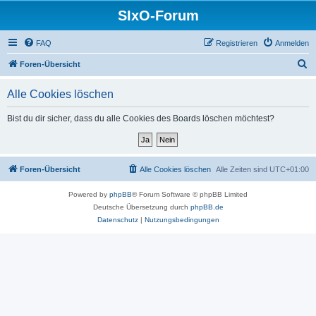
SIxO-Forum
FAQ
Registrieren
Anmelden
S
Foren-Übersicht
u
Alle Cookies löschen
c
h
Bist du dir sicher, dass du alle Cookies des Boards löschen möchtest?
e
Foren-Übersicht
Alle Cookies löschen
Alle Zeiten sind
UTC+01:00
Powered by
phpBB
® Forum Software © phpBB Limited
Deutsche Übersetzung durch
phpBB.de
Datenschutz
|
Nutzungsbedingungen