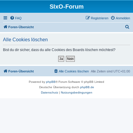
SIxO-Forum
FAQ
Registrieren
Anmelden
S
Foren-Übersicht
u
Alle Cookies löschen
c
h
Bist du dir sicher, dass du alle Cookies des Boards löschen möchtest?
e
Foren-Übersicht
Alle Cookies löschen
Alle Zeiten sind
UTC+01:00
Powered by
phpBB
® Forum Software © phpBB Limited
Deutsche Übersetzung durch
phpBB.de
Datenschutz
|
Nutzungsbedingungen