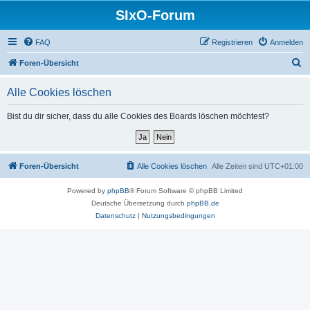
SIxO-Forum
FAQ
Registrieren
Anmelden
S
Foren-Übersicht
u
Alle Cookies löschen
c
h
Bist du dir sicher, dass du alle Cookies des Boards löschen möchtest?
e
Foren-Übersicht
Alle Cookies löschen
Alle Zeiten sind
UTC+01:00
Powered by
phpBB
® Forum Software © phpBB Limited
Deutsche Übersetzung durch
phpBB.de
Datenschutz
|
Nutzungsbedingungen