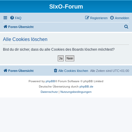
SIxO-Forum
FAQ
Registrieren
Anmelden
S
Foren-Übersicht
u
Alle Cookies löschen
c
h
Bist du dir sicher, dass du alle Cookies des Boards löschen möchtest?
e
Foren-Übersicht
Alle Cookies löschen
Alle Zeiten sind
UTC+01:00
Powered by
phpBB
® Forum Software © phpBB Limited
Deutsche Übersetzung durch
phpBB.de
Datenschutz
|
Nutzungsbedingungen