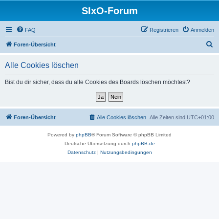
SIxO-Forum
FAQ
Registrieren
Anmelden
S
Foren-Übersicht
u
Alle Cookies löschen
c
h
Bist du dir sicher, dass du alle Cookies des Boards löschen möchtest?
e
Foren-Übersicht
Alle Cookies löschen
Alle Zeiten sind
UTC+01:00
Powered by
phpBB
® Forum Software © phpBB Limited
Deutsche Übersetzung durch
phpBB.de
Datenschutz
|
Nutzungsbedingungen