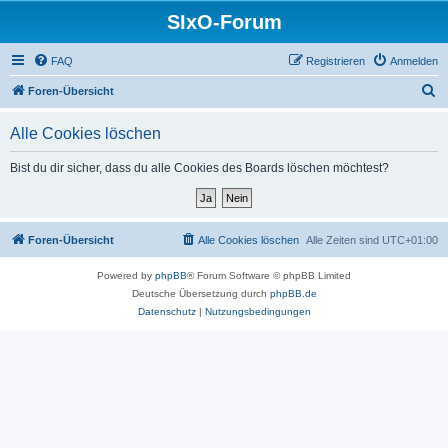
SIxO-Forum
FAQ
Registrieren
Anmelden
S
Foren-Übersicht
u
Alle Cookies löschen
c
h
Bist du dir sicher, dass du alle Cookies des Boards löschen möchtest?
e
Foren-Übersicht
Alle Cookies löschen
Alle Zeiten sind
UTC+01:00
Powered by
phpBB
® Forum Software © phpBB Limited
Deutsche Übersetzung durch
phpBB.de
Datenschutz
|
Nutzungsbedingungen