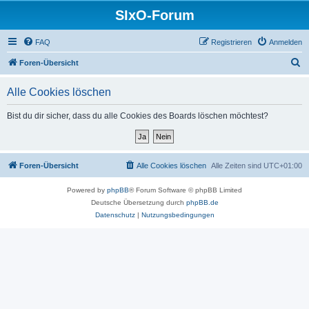
SIxO-Forum
FAQ
Registrieren
Anmelden
S
Foren-Übersicht
u
Alle Cookies löschen
c
h
Bist du dir sicher, dass du alle Cookies des Boards löschen möchtest?
e
Foren-Übersicht
Alle Cookies löschen
Alle Zeiten sind
UTC+01:00
Powered by
phpBB
® Forum Software © phpBB Limited
Deutsche Übersetzung durch
phpBB.de
Datenschutz
|
Nutzungsbedingungen