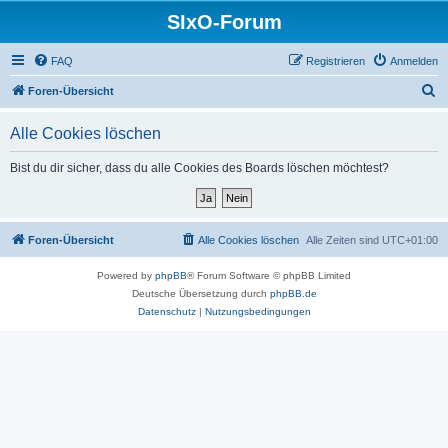
SIxO-Forum
FAQ
Registrieren
Anmelden
S
Foren-Übersicht
u
Alle Cookies löschen
c
h
Bist du dir sicher, dass du alle Cookies des Boards löschen möchtest?
e
Foren-Übersicht
Alle Cookies löschen
Alle Zeiten sind
UTC+01:00
Powered by
phpBB
® Forum Software © phpBB Limited
Deutsche Übersetzung durch
phpBB.de
Datenschutz
|
Nutzungsbedingungen