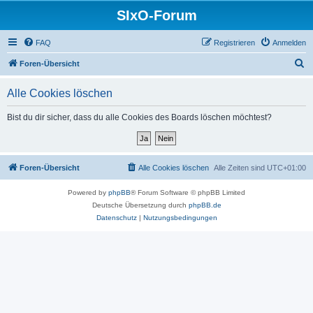
SIxO-Forum
FAQ
Registrieren
Anmelden
S
Foren-Übersicht
u
Alle Cookies löschen
c
h
Bist du dir sicher, dass du alle Cookies des Boards löschen möchtest?
e
Foren-Übersicht
Alle Cookies löschen
Alle Zeiten sind
UTC+01:00
Powered by
phpBB
® Forum Software © phpBB Limited
Deutsche Übersetzung durch
phpBB.de
Datenschutz
|
Nutzungsbedingungen