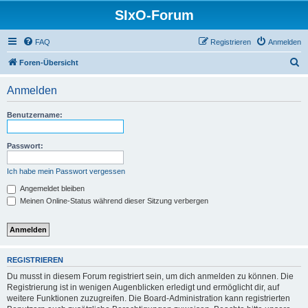
SIxO-Forum
FAQ
Registrieren
Anmelden
S
Foren-Übersicht
u
Anmelden
c
h
Benutzername:
e
Passwort:
Ich habe mein Passwort vergessen
Angemeldet bleiben
Meinen Online-Status während dieser Sitzung verbergen
REGISTRIEREN
Du musst in diesem Forum registriert sein, um dich anmelden zu können. Die
Registrierung ist in wenigen Augenblicken erledigt und ermöglicht dir, auf
weitere Funktionen zuzugreifen. Die Board-Administration kann registrierten